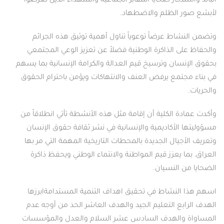
كار ضحايا المقابر الجماعية والشهداء الذين تعرضوا
لظلم والاضطهاد.
 عرضاً توعوياً تناول أهمية توثيق هذه الجرائم
الذاكرة الوطنية فضلاً عن تعزيز الوعي المجتمعي
ن وترسيخ قيم العدالة والكرامة الإنسانية بما يسهم
مع يرفض العنف والانتهاكات ويؤمن باحترام الحقوق
الكلية أن إقامة مثل هذه الأنشطة تأتي انطلاقاً من
أكاديمية والإنسانية في نشر ثقافة حقوق الإنسان
ال الجديدة بالمحطات التاريخية المهمة التي مر بها
يعزز قيم المواطنة والانتماء الوطني ويحفظ ذاكرة
لنسيان.
نشاط في تحقيق اهداف التنمية المستدامةابرزها
 التعليم الجيد والهدف العاشر الحد من أوجه عدم
الهدف السادس عشر السلام والعدل والمؤسسات