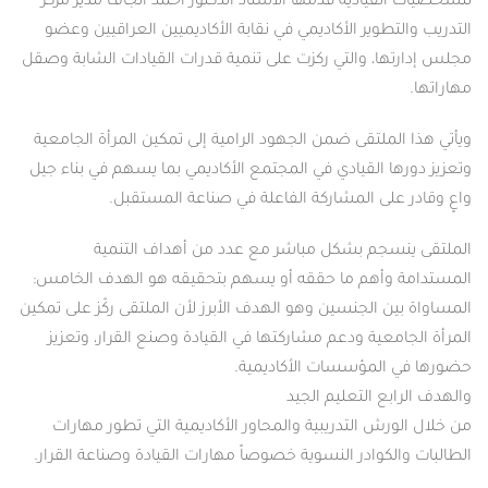
يادية قدمها الأستاذ الدكتور أحمد الجاف مدير مركز
طوير الأكاديمي في نقابة الأكاديميين العراقيين وعضو
، والتي ركزت على تنمية قدرات القيادات الشابة وصقل
ملتقى ضمن الجهود الرامية إلى تمكين المرأة الجامعية
 القيادي في المجتمع الأكاديمي بما يسهم في بناء جيل
لى المشاركة الفاعلة في صناعة المستقبل.
جم بشكل مباشر مع عدد من أهداف التنمية
أهم ما حققه أو يسهم بتحقيقه هو الهدف الخامس:
 الجنسين وهو الهدف الأبرز لأن الملتقى ركّز على تمكين
عية ودعم مشاركتها في القيادة وصنع القرار، وتعزيز
لمؤسسات الأكاديمية.
ع التعليم الجيد
ش التدريبية والمحاور الأكاديمية التي تطور مهارات
كوادر النسوية خصوصاً مهارات القيادة وصناعة القرار.