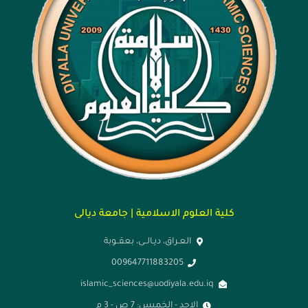
كلية العلوم الاسلامية | جامعة ديالى
العـراق، ديـالــى، بعقــوبة
009647711883205
islamic_sciences@uodiyala.edu.iq
الاحد - الخميس: 7 ص - 3 م