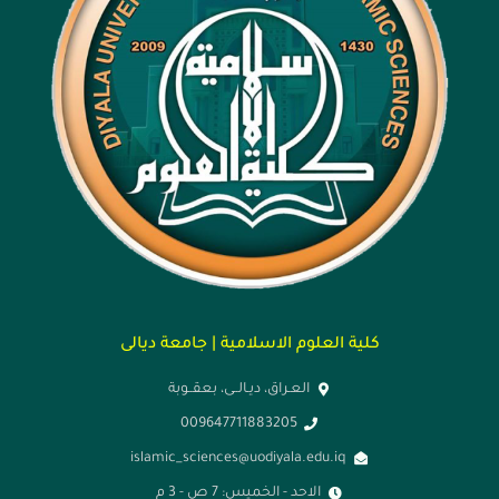
كلية العلوم الاسلامية | جامعة ديالى
العـراق، ديـالــى، بعقــوبة
009647711883205
islamic_sciences@uodiyala.edu.iq
الاحد - الخميس: 7 ص - 3 م