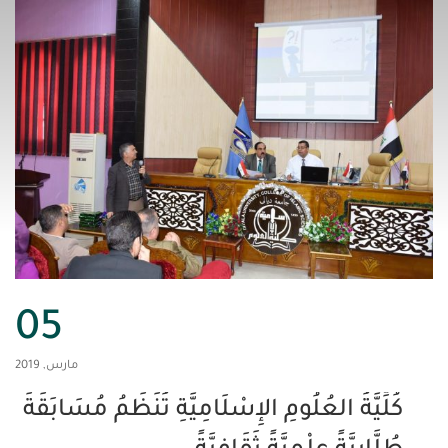
05
مارس, 2019
َةُ العُلُومِ الإِسْلَامِيَّةِ تُنَظِّمُ مُسَابَقَةً