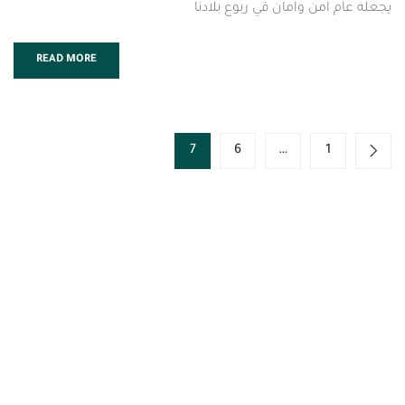
ن وامان في ربوع بلادنا
READ MORE
7
6
…