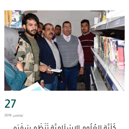
27
نوفمبر, 2018
َة العُلُوم الإِسْلَامِيَّة تُنَظِّم سَفَرَه