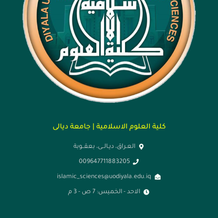
ية العلوم الاسلامية | جامعة ديالى
العـراق، ديـالــى، بعقــوبة
009647711883205
islamic_sciences@uodiyala.edu.iq
الاحد - الخميس: 7 ص - 3 م