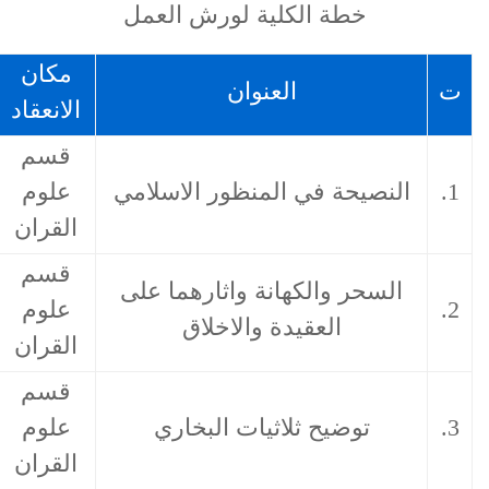
طة الكلية لورش العمل
مكان
تاريخ
العنوان
الانعقاد
الانعقاد
قسم
حة في المنظور الاسلامي
علوم
05/10/2024
القران
قسم
ر والكهانة واثارهما على
علوم
23/11/2024
العقيدة والاخلاق
القران
قسم
وضيح ثلاثيات البخاري
علوم
07/12/2024
القران