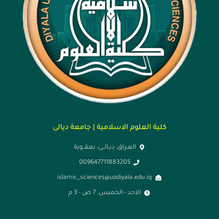
كلية العلوم الاسلامية | جامعة ديالى
العـراق، ديـالــى، بعقــوبة
009647711883205
islamic_sciences@uodiyala.edu.iq
الاحد - الخميس: 7 ص - 3 م