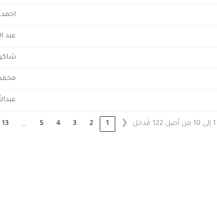
احمدع
عبد ا
شاكر 
محمد 
عبدال
ل
13
5
4
3
2
1
❮
…