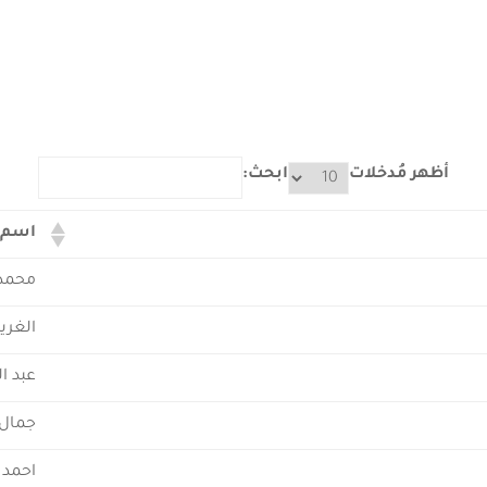
أظهر مُدخلات
ابحث:
اسم 
محمد 
الغري
عبد ا
جمال 
احمد 