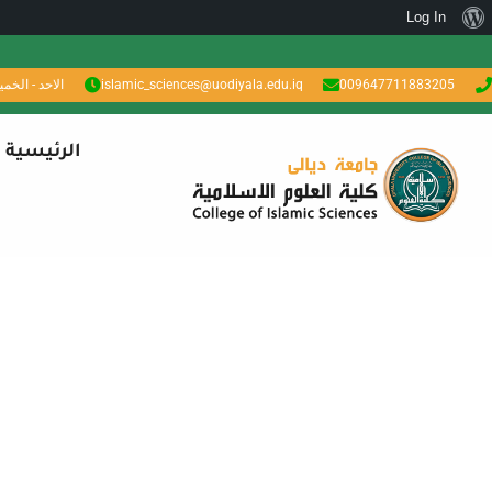
Log In
009647711883205
islamic_sciences@uodiyala.edu.iq
الاحد - الخميس: 7 ص
الرئيسية