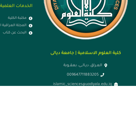
الخدمات العلمية
مكتبة الكلية
المجلة العراقية ا
البحث عن كتاب
كلية العلوم الاسلامية | جامعة ديالى
العـراق، ديـالــى، بعقــوبة
009647711883205
islamic_sciences@uodiyala.edu.iq
الاحد - الخميس: 7 ص - 3 م