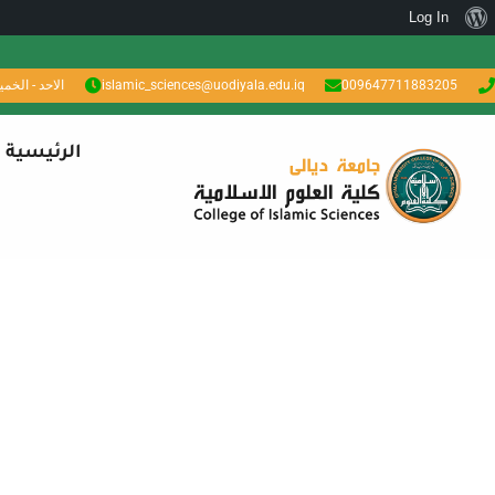
Log In
009647711883205
islamic_sciences@uodiyala.edu.iq
الاحد - الخميس: 7 ص
الرئيسية
استمارة الوصف