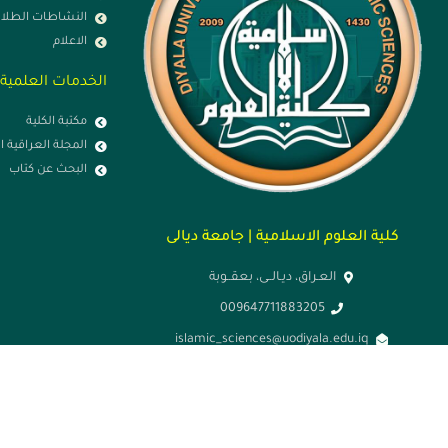
النشاطات الطلاب
الاعلام
الخدمات العلمية
مكتبة الكلية
المجلة العراقية ا
البحث عن كتاب
كلية العلوم الاسلامية | جامعة ديالى
العـراق، ديـالــى، بعقــوبة
009647711883205
islamic_sciences@uodiyala.edu.iq
الاحد - الخميس: 7 ص - 3 م