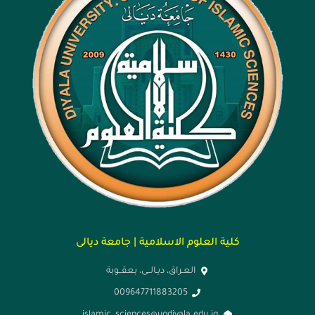
كلية العلوم الاسلامية | جامعة ديالى
العـراق، ديـالــى، بعقــوبة
009647711883205