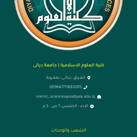
كلية العلوم الاسلامية | جامعة ديالى
العـراق، ديـالــى، بعقــوبة
009647711883205
islamic_sciences@uodiyala.edu.iq
الاحد - الخميس: 7 ص - 3 م
الشعب والوحدات